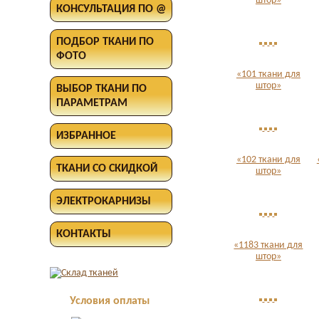
штор»
КОНСУЛЬТАЦИЯ ПО @
ПОДБОР ТКАНИ ПО
ФОТО
«101 ткани для
штор»
ВЫБОР ТКАНИ ПО
ПАРАМЕТРАМ
ИЗБРАННОЕ
«102 ткани для
ТКАНИ СО СКИДКОЙ
штор»
ЭЛЕКТРОКАРНИЗЫ
КОНТАКТЫ
«1183 ткани для
штор»
Условия оплаты
Оплата в офисе