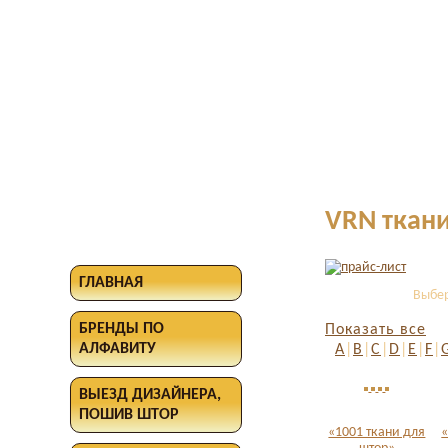
VRN ткан
ГЛАВНАЯ
Выбер
БРЕНДЫ ПО
Показать все
АЛФАВИТУ
A
|
B
|
C
|
D
|
E
|
F
|
ВЫЕЗД ДИЗАЙНЕРА,
ПОШИВ ШТОР
«1001 ткани для
«