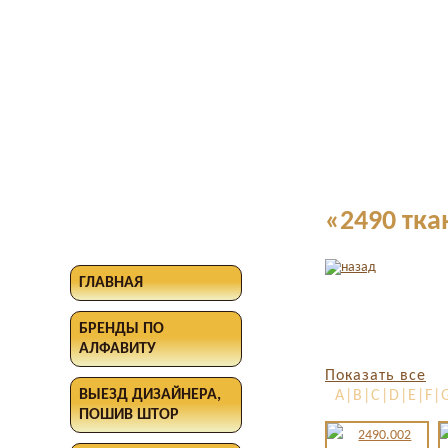
«2490 тка
ГЛАВНАЯ
БРЕНДЫ ПО
АЛФАВИТУ
Показать все
ВЫЕЗД ДИЗАЙНЕРА,
A|B|C|D|E|F|G
ПОШИВ ШТОР