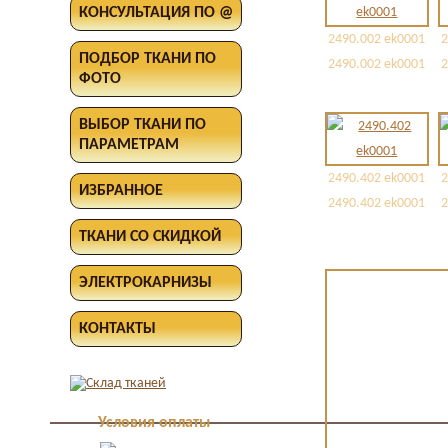
КОНСУЛЬТАЦИЯ ПО @
2490.002 ek0001
2
ПОДБОР ТКАНИ ПО
2490.002 ek0001
2
ФОТО
ВЫБОР ТКАНИ ПО
ПАРАМЕТРАМ
2490.402 ek0001
2
ИЗБРАННОЕ
2490.402 ek0001
2
ТКАНИ СО СКИДКОЙ
ЭЛЕКТРОКАРНИЗЫ
КОНТАКТЫ
Условия оплаты
Оплата в офисе