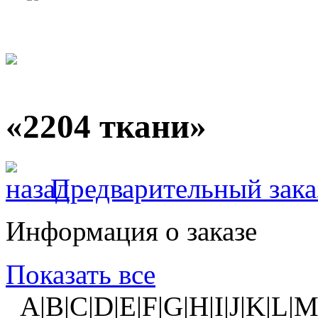
«2204 ткани»
Предварительный зака
Информация о заказе
Показать все
A|B|C|D|E|F|G|H|I|J|K|L|M