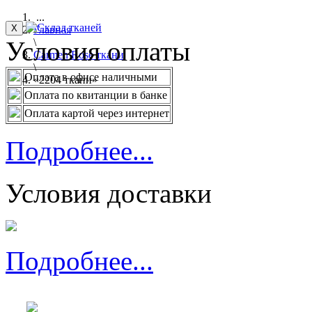
...
X
Главная
Условия оплаты
\
Carmen Rose ткани
\
Оплата в офисе наличными
«2204 ткани»
Оплата по квитанции в банке
Оплата картой через интернет
Подробнее...
Условия доставки
Подробнее...