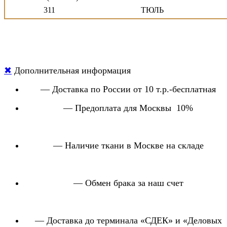
311
ТЮЛЬ
245905
ТЮЛЬ
600005-(103-99)
ТЮЛЬ
4635-(2-26)
ПОРТЬЕРА
4623- ( 1-6)
ПОРТЬЕРА
✖
Дополнительная информация
148
ПОРТЬЕРА
3901
ТЮЛЬ
— Доставка по России от 10 т.р.-бесплатная
4606
ПОРТЬЕРА
4607
ПОРТЬЕРА
— Предоплата для Москвы 10%
4608
ПОРТЬЕРА
8269
ПОРТЬЕРА
361300
ТЮЛЬ
— Наличие ткани в Москве на складе
246325
ТЮЛЬ
13615(505-509)
ПОРТЬЕРА
14339(1-2-3)
ПОРТЬЕРА
— Обмен брака за наш счет
11619(1-3-4-5)
ПОРТЬЕРА
14562
ПОРТЬЕРА
14537
ПОРТЬЕРА
8132
ПОРТЬЕРА
— Доставка до терминала «СДЕК» и «Деловых