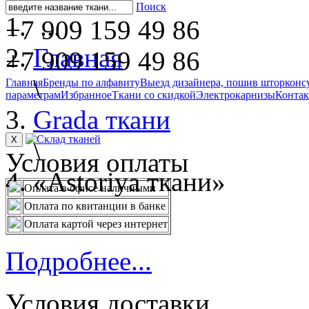
Поиск
...
+7 909 159 49 86
Главная
+7 909 159 49 86
\
Главная
Бренды по алфавиту
Выезд дизайнера, пошив штор
конс
параметрам
Избранное
Ткани со скидкой
Электрокарнизы
Конта
Grada ткани
X
\
Условия оплаты
«Astoriya ткани»
Оплата в офисе наличными
Оплата по квитанции в банке
Оплата картой через интернет
Подробнее...
Условия доставки