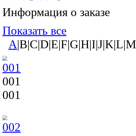
Информация о заказе
Показать все
A
|B|C|D|E|F|G|H|I|J|K|L|
001
001