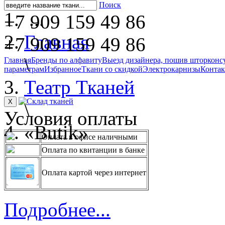
Поиск
...
+7 909 159 49 86
Главная
+7 909 159 49 86
\
Главная
Бренды по алфавиту
Выезд дизайнера, пошив штор
конс
параметрам
Избранное
Ткани со скидкой
Электрокарнизы
Конта
Театр Тканей
X
\
Условия оплаты
«Butik»
Оплата в офисе наличными
Оплата по квитанции в банке
Оплата картой через интернет
Подробнее...