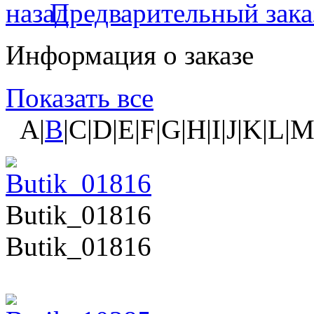
Предварительный зака
Информация о заказе
Показать все
A|
B
|C|D|E|F|G|H|I|J|K|L|
Butik_01816
Butik_01816