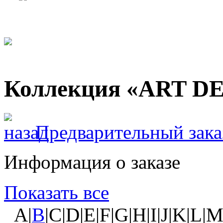
Коллекция «ART D
Предварительный зака
Информация о заказе
Показать все
A|
B
|C|D|E|F|G|H|I|J|K|L|