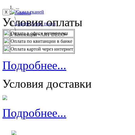
...
X
Главная
Условия оплаты
\
Galleria Arben ткани
\
Оплата в офисе наличными
Коллекция «ART DECO»
Оплата по квитанции в банке
Оплата картой через интернет
Подробнее...
Условия доставки
Подробнее...