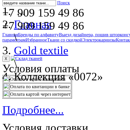
Поиск
...
+7 909 159 49 86
Главная
+7 909 159 49 86
\
Главная
Бренды по алфавиту
Выезд дизайнера, пошив штор
конс
параметрам
Избранное
Ткани со скидкой
Электрокарнизы
Конта
Gold textile
X
\
Условия оплаты
Коллекция «0072»
Оплата в офисе наличными
Оплата по квитанции в банке
Оплата картой через интернет
Подробнее...
Условия доставки