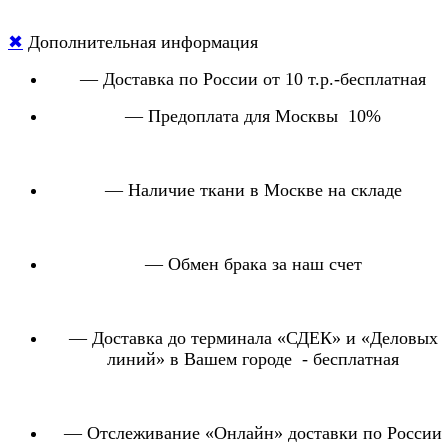
0087
1232410
Портьерная ткань
100% - п
✖
Дополнительная информация
0087
1232413
Портьерная ткань
100% - п
— Доставка по России от 10 т.р.-бесплатная
— Предоплата для Москвы 10%
0087
1232414
Портьерная ткань
100% - п
— Наличие ткани в Москве на складе
0087
1232415
Портьерная ткань
100% - п
0087
1232416
Портьерная ткань
100% - п
— Обмен брака за наш счет
0087
1232417
Портьерная ткань
100% - п
— Доставка до терминала «СДЕК» и «Деловых
линий» в Вашем городе - бесплатная
0087
1232418
Портьерная ткань
100% - п
0087
1232419
Портьерная ткань
100% - п
— Отслеживание «Онлайн» доставки по России