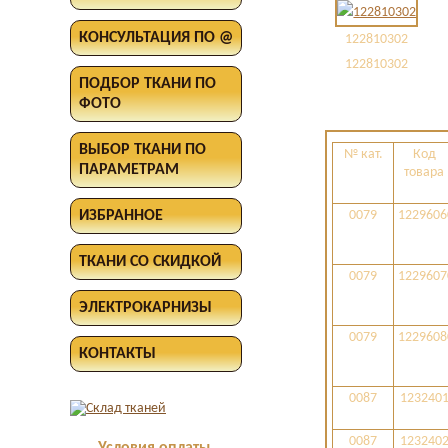
КОНСУЛЬТАЦИЯ ПО @
122810302
122810302
ПОДБОР ТКАНИ ПО
ФОТО
ВЫБОР ТКАНИ ПО
№ кат.
Код
ПАРАМЕТРАМ
товара
ИЗБРАННОЕ
0079
1229606
ТКАНИ СО СКИДКОЙ
0079
1229607
ЭЛЕКТРОКАРНИЗЫ
0079
1229608
КОНТАКТЫ
0087
123240
0087
123240