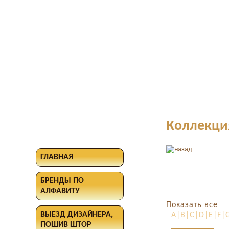
Коллекци
ГЛАВНАЯ
БРЕНДЫ ПО
АЛФАВИТУ
Показать все
ВЫЕЗД ДИЗАЙНЕРА,
A|B|C|D|E|F|G
ПОШИВ ШТОР