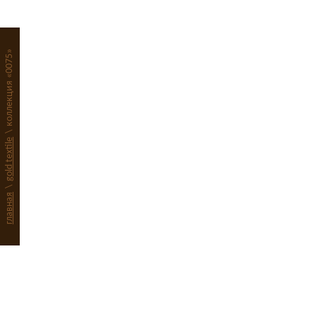
0118
123492
0116
123531
коллекция «0075»
0116
123531
0116
123531
\
gold textile
0116
123560
\
главная
0113
123591
0113
123591
0113
123591